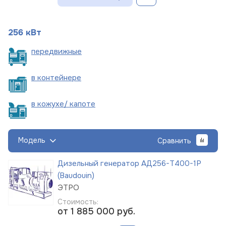
256 кВт
пере
движные
в
контейнере
в кожухе/
капоте
Модель
Сравнить
Дизельный генератор АД256-Т400-1Р
(Baudouin)
ЭТРО
Стоимость:
от 1 885 000
руб.