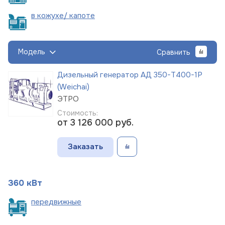
в кожухе/
капоте
Модель
Сравнить
Дизельный генератор АД 350-Т400-1Р
(Weichai)
ЭТРО
Стоимость:
от 3 126 000
руб.
Заказать
360 кВт
пере
движные