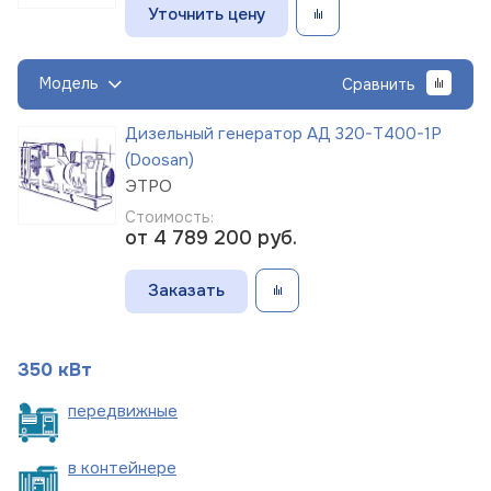
Уточнить цену
Модель
Сравнить
Дизельный генератор АД 320-Т400-1Р
(Doosan)
ЭТРО
Стоимость:
от 4 789 200
руб.
Заказать
350 кВт
пере
движные
в
контейнере