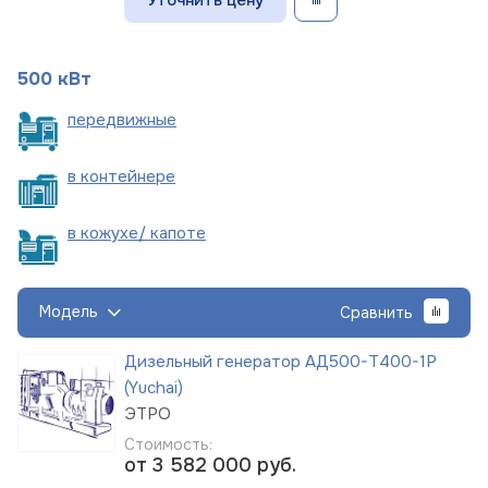
500 кВт
пере
движные
в
контейнере
в кожухе/
капоте
Модель
Сравнить
Дизельный генератор АД500-Т400-1Р
(Yuchai)
ЭТРО
Стоимость:
от 3 582 000
руб.