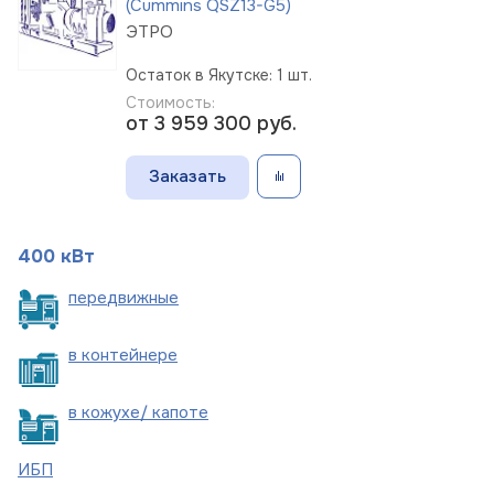
(Cummins QSZ13-G5)
ЭТРО
Остаток в Якутске: 1 шт.
Стоимость:
от 3 959 300
руб.
Заказать
400 кВт
пере
движные
в
контейнере
в кожухе/
капоте
ИБП