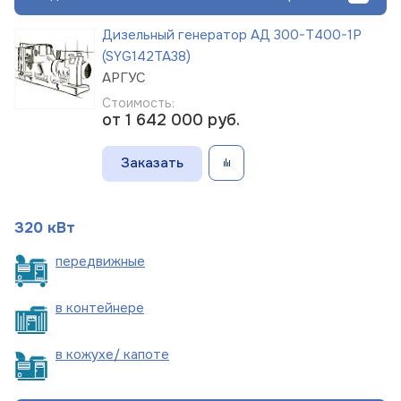
Дизельный генератор АД 300-Т400-1Р
(SYG142TA38)
АРГУС
Стоимость:
от 1 642 000
руб.
Заказать
320 кВт
пере
движные
в
контейнере
в кожухе/
капоте