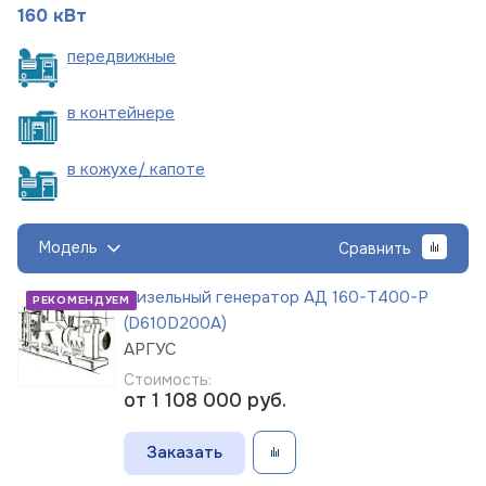
160 кВт
пере
движные
в
контейнере
в кожухе/
капоте
Модель
Сравнить
Дизельный генератор АД 160-Т400-Р
РЕКОМЕНДУЕМ
(D610D200A)
АРГУС
Стоимость:
от 1 108 000
руб.
Заказать